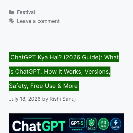
Categories
Festival
Leave a comment
ChatGPT Kya Hai? (2026 Guide): What
is ChatGPT, How It Works, Versions,
Safety, Free Use & More
July 18, 2026
by
Rishi Sanuj